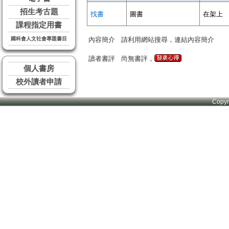
招生考古題
找書
圖書
在架上
課程指定用書
國科會人文社會專題書目
內容簡介
請利用網站搜尋，連結內容簡介
讀者書評
尚無書評，
個人書房
校外讀者申請
Copy