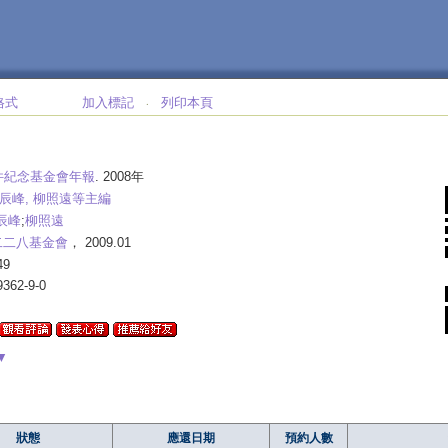
格式
加入標記
列印本頁
‧
件紀念基金會年報
. 2008年
林辰峰, 柳照遠等主編
辰峰
;
柳照遠
二二八基金會
， 2009.01
49
9362-9-0
▼
狀態
應還日期
預約人數