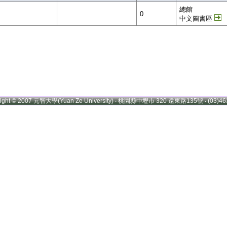
總館
0
中文圖書區
right © 2007 元智大學(Yuan Ze University) ‧ 桃園縣中壢市 320 遠東路135號 ‧ (03)46