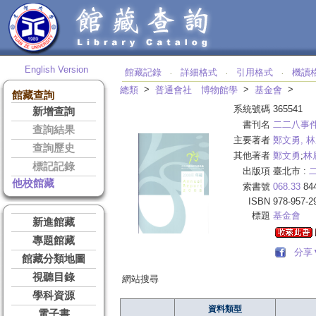
English Version
館藏記錄
詳細格式
引用格式
機讀
‧
‧
‧
>
>
>
總類
普通會社 博物館學
基金會
館藏查詢
系統號碼
365541
新增查詢
書刊名
二二八事
查詢結果
主要著者
鄭文勇, 
查詢歷史
其他著者
鄭文勇
;
林
標記記錄
出版項
臺北市 :
他校館藏
索書號
068.33
84
ISBN
978-957-2
標題
基金會
新進館藏
專題館藏
分享
館藏分類地圖
視聽目錄
網站搜尋
學科資源
資料類型
電子書