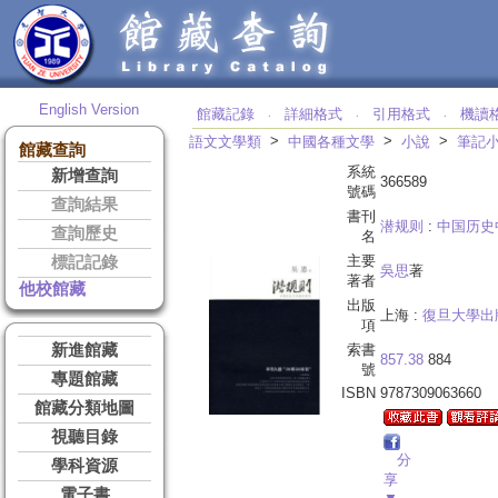
English Version
館藏記錄
詳細格式
引用格式
機讀
‧
‧
‧
>
>
>
語文文學類
中國各種文學
小說
筆記
館藏查詢
系統
新增查詢
366589
號碼
查詢結果
書刊
潜规则
:
中国历史
查詢歷史
名
主要
標記記錄
吳思
著
著者
他校館藏
出版
上海 :
復旦大學出
項
新進館藏
索書
857.38
884
號
專題館藏
ISBN
9787309063660
館藏分類地圖
視聽目錄
分
學科資源
享
電子書