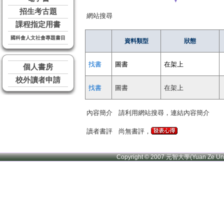
▼
招生考古題
網站搜尋
課程指定用書
國科會人文社會專題書目
資料類型
狀態
找書
圖書
在架上
個人書房
校外讀者申請
找書
圖書
在架上
內容簡介
請利用網站搜尋，連結內容簡介
讀者書評
尚無書評，
Copyright © 2007 元智大學(Yuan Ze U