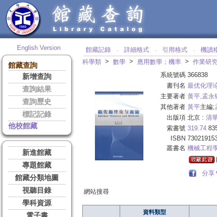
English Version
館藏記錄
詳細格式
引用格式
機讀
‧
‧
‧
>
>
>
科學類
數學
應用數學；機率
作業研
館藏查詢
系統號碼
366838
新增查詢
書刊名
最优化理
查詢結果
主要著者
黄平,孟永
查詢歷史
其他著者
黃平
主編;
標記記錄
出版項
北京 :
清
他校館藏
索書號
319.74
83
ISBN
73021915
叢書名
機械工程
新進館藏
專題館藏
分享
館藏分類地圖
視聽目錄
網站搜尋
學科資源
資料類型
電子書