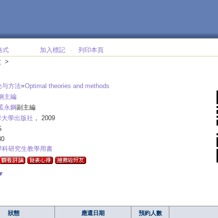
格式
加入標記
列印本頁
‧
>
究
论与方法
=
Optimal theories and methods
钢主編
孟永鋼
副主編
華大學出版社
， 2009
5
30
學科研究生教學用書
▼
狀態
應還日期
預約人數