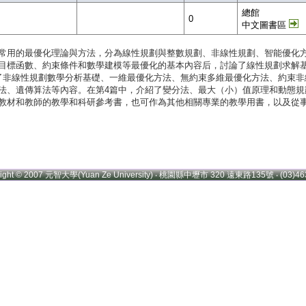
總館
0
中文圖書區
常用的最優化理論與方法，分為線性規劃與整數規劃、非線性規劃、智能優化方
目標函數、約束條件和數學建模等最優化的基本內容后，討論了線性規劃求解
非線性規劃數學分析基礎、一維最優化方法、無約束多維最優化方法、約束非線性
法、遺傳算法等內容。在第4篇中，介紹了變分法、最大（小）值原理和動態
教材和教師的教學和科研參考書，也可作為其他相關專業的教學用書，以及從
right © 2007 元智大學(Yuan Ze University) ‧ 桃園縣中壢市 320 遠東路135號 ‧ (03)46