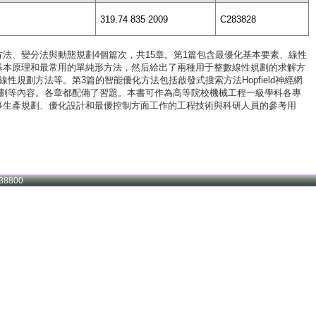
319.74 835 2009
C283828
法、變分法與動態規劃4個篇次，共15章。第1篇包含最優化基本要素、線性
基本原理和最常用的單純形方法，然后給出了兩種用于整數線性規劃的求解方
規劃方法等。第3篇的智能優化方法包括啟發式搜索方法Hopfield神經網
規劃等內容。各章都配備了習題。本書可作為高等院校機械工程一級學科各專
事生產規劃、優化設計和最優控制方面工作的工程技術與科研人員的參考用
38800