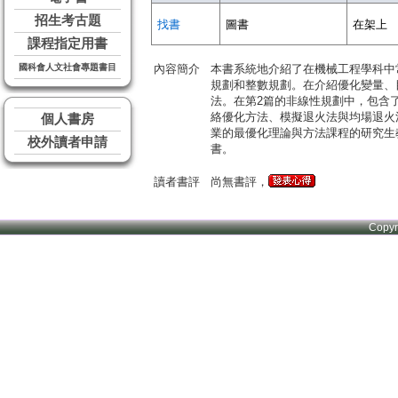
招生考古題
找書
圖書
在架上
課程指定用書
國科會人文社會專題書目
內容簡介
本書系統地介紹了在機械工程學科中
規劃和整數規劃。在介紹優化變量、
法。在第2篇的非線性規劃中，包含了
絡優化方法、模擬退火法與均場退火
個人書房
業的最優化理論與方法課程的研究生
校外讀者申請
書。
讀者書評
尚無書評，
Copy