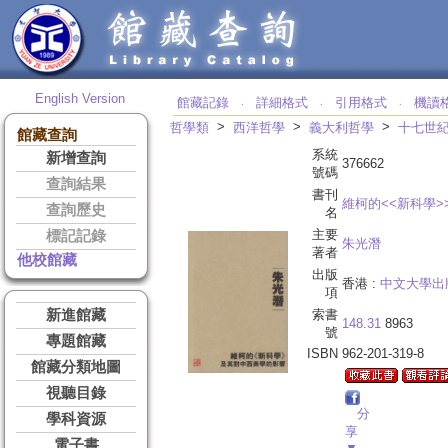
English Version
館藏記錄
詳細格式
引用格式
機讀
‧
‧
‧
>
>
>
哲學類
西洋哲學
義大利哲學
十七世
館藏查詢
系統
新增查詢
376662
號碼
查詢結果
書刊
維柯的<<新科學
查詢歷史
名
主要
標記記錄
朱光潛
著者
他校館藏
出版
香港 :
中文大學出
項
新進館藏
索書
148.31
8963
號
專題館藏
ISBN
962-201-319-8
館藏分類地圖
視聽目錄
分
學科資源
享
電子書