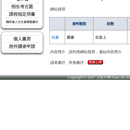
▼
招生考古題
網站搜尋
課程指定用書
國科會人文社會專題書目
資料類型
狀態
找書
圖書
在架上
個人書房
校外讀者申請
內容簡介
請利用網站搜尋，連結內容簡介
讀者書評
尚無書評，
Copyright © 2007 元智大學(Yuan Ze U