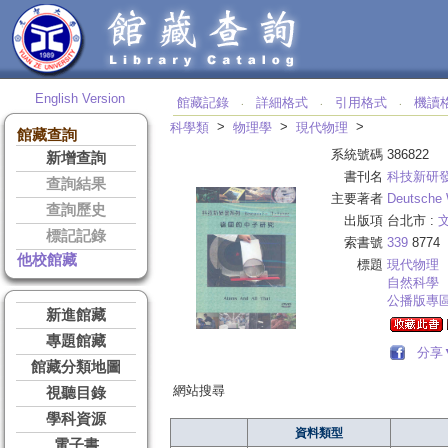
English Version
館藏記錄
詳細格式
引用格式
機讀
‧
‧
‧
>
>
>
科學類
物理學
現代物理
館藏查詢
系統號碼
386822
新增查詢
書刊名
科技新研
查詢結果
主要著者
Deutsche 
查詢歷史
出版項
台北市 :
標記記錄
索書號
339
8774
他校館藏
標題
現代物理
自然科學
公播版專
新進館藏
專題館藏
分享
館藏分類地圖
網站搜尋
視聽目錄
學科資源
資料類型
電子書