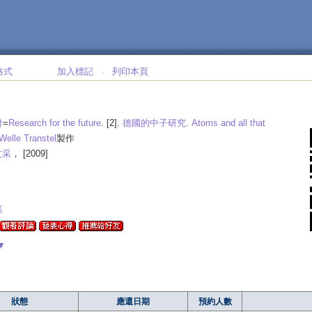
格式
加入標記
列印本頁
‧
發
=
Research for the future
. [2].
德國的中子研究
.
Atoms and all that
Welle Transtel
製作
文采
， [2009]
區
▼
狀態
應還日期
預約人數