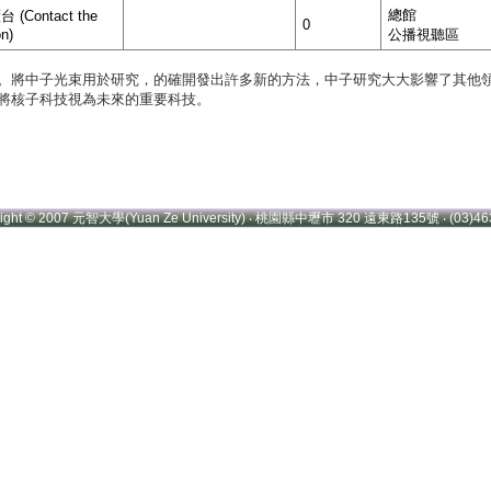
總館
(Contact the
0
on)
公播視聽區
。將中子光束用於研究，的確開發出許多新的方法，中子研究大大影響了其他
將核子科技視為未來的重要科技。
right © 2007 元智大學(Yuan Ze University) ‧ 桃園縣中壢市 320 遠東路135號 ‧ (03)46