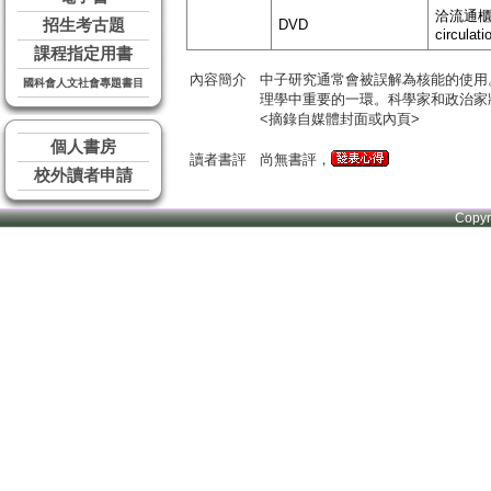
洽流通櫃台 
招生考古題
DVD
circulati
課程指定用書
內容簡介
中子研究通常會被誤解為核能的使用
國科會人文社會專題書目
理學中重要的一環。科學家和政治家
<摘錄自媒體封面或內頁>
個人書房
讀者書評
尚無書評，
校外讀者申請
Copy