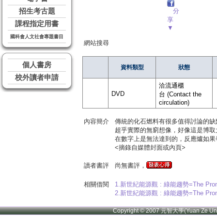
招生考古題
分
享
課程指定用書
▼
國科會人文社會專題書目
網站搜尋
個人書房
資料類型
狀態
校外讀者申請
洽流通櫃
DVD
台 (Contact the
circulation)
內容簡介
傳統的化石燃料有很多值得討論的缺
超乎實際的無窮想像，好像這是博取
在數字上是無法達到的，反應爐如果
<摘錄自媒體封面或內頁>
讀者書評
尚無書評，
相關借閱
1.新世紀能源觀 : 綠能趨勢=The Promet
2.新世紀能源觀 : 綠能趨勢=The Promet
Copyright © 2007 元智大學(Yuan Ze U