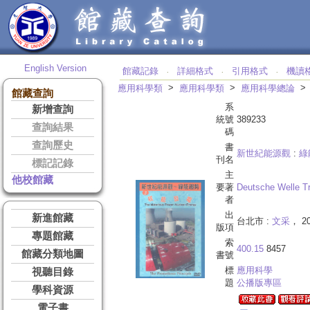
English Version
館藏記錄
詳細格式
引用格式
機讀
‧
‧
‧
>
>
應用科學類
應用科學類
應用科學總論
館藏查詢
系
新增查詢
統號
389233
查詢結果
碼
查詢歷史
書
新世紀能源觀
:
綠
刊名
標記記錄
主
他校館藏
要著
Deutsche Welle Tr
者
出
新進館藏
台北市 :
文采
， 2
版項
專題館藏
索
400.15
8457
館藏分類地圖
書號
標
應用科學
視聽目錄
題
公播版專區
學科資源
電子書