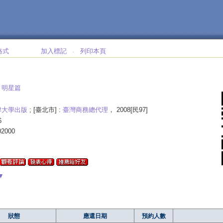
格式
加入標記
列印本頁
‧
:
明星篇
津大學出版
; [臺北市] :
臺灣商務總代理
， 2008[民97]
6
02000
▼
狀態
應還日期
預約人數