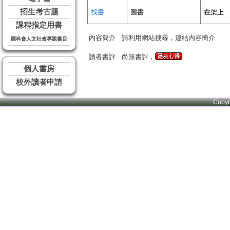
招生考古題
找書
圖書
在架上
課程指定用書
內容簡介
請利用網站搜尋，連結內容簡介
國科會人文社會專題書目
讀者書評
尚無書評，
個人書房
校外讀者申請
Copy