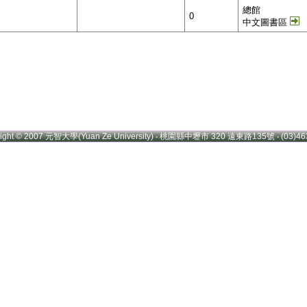
總館
0
中文圖書區
right © 2007 元智大學(Yuan Ze University) ‧ 桃園縣中壢市 320 遠東路135號 ‧ (03)46