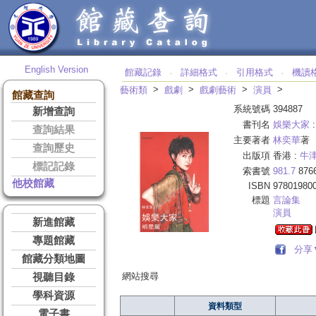
English Version
館藏記錄
詳細格式
引用格式
機讀
‧
‧
‧
>
>
>
>
藝術類
戲劇
戲劇藝術
演員
館藏查詢
系統號碼
394887
新增查詢
書刊名
娛樂大家
查詢結果
主要著者
林奕華
著
查詢歷史
出版項
香港 :
牛
標記記錄
索書號
981.7
876
他校館藏
ISBN
97801980
標題
言論集
演員
新進館藏
專題館藏
分享
館藏分類地圖
網站搜尋
視聽目錄
學科資源
資料類型
電子書