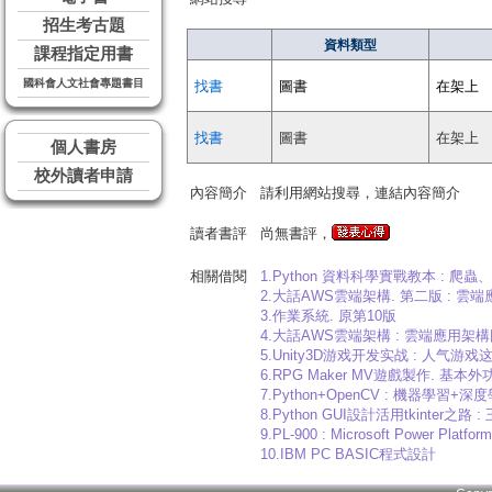
招生考古題
資料類型
課程指定用書
國科會人文社會專題書目
找書
圖書
在架上
找書
圖書
在架上
個人書房
校外讀者申請
內容簡介
請利用網站搜尋，連結內容簡介
讀者書評
尚無書評，
相關借閱
1.Python 資料科學實戰教本 
2.大話AWS雲端架構. 第二版 : 
3.作業系統. 原第10版
4.大話AWS雲端架構 : 雲端應用架
5.Unity3D游戏开发实战 : 人气游戏
6.RPG Maker MV遊戲製作. 基
7.Python+OpenCV : 機器學
8.Python GUI設計活用tkinter之
9.PL-900 : Microsoft Power
10.IBM PC BASIC程式設計