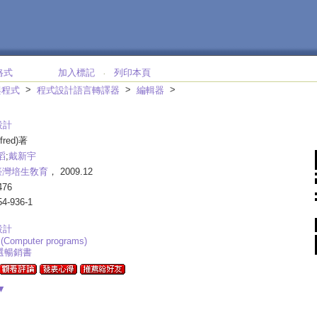
格式
加入標記
列印本頁
‧
>
>
>
與程式
程式設計語言轉譯器
編輯器
設計
lfred)著
滔
;
戴新宇
臺灣培生敎育
， 2009.12
476
54-936-1
設計
 (Computer programs)
精選暢銷書
▼