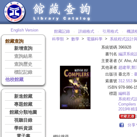
English Version
館藏記錄
詳細格式
引用格式
機讀
‧
‧
‧
>
>
>
科學類
數學
電腦科學
系統程式設計
館藏查詢
系統號碼
396928
新增查詢
書刊名
編譯系統
查詢結果
主要著者
(V. Aho, A
查詢歷史
其他著者
趙建華
;
鄭
標記記錄
出版項
臺北市 :
他校館藏
索書號
312.553
8
ISBN
978-986-1
標題
編輯器
新進館藏
系統程式
專題館藏
Compilers
2019年
館藏分類地圖
視聽目錄
分享
學科資源
電子書
網站搜尋