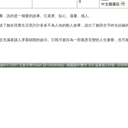
0
中文圖書區
書，說的是一個愛的故事。它真實、貼心、溫馨、感人。
述了她在現實生活里許許多多不為人知的動人故事，說出了她與文字終生結緣
在充滿著讓人茅塞頓開的啟示。它既可被目為一部風景百變的人生畫冊，也可
right © 2007 元智大學(Yuan Ze University) ‧ 桃園縣中壢市 320 遠東路135號 ‧ (03)46