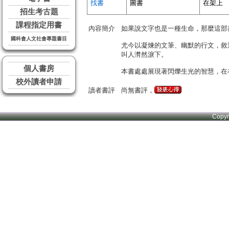
找書
圖書
在架上
招生考古題
課程指定用書
內容簡介
如果說文字也是一種生命，那麼這部
國科會人文社會專題書目
尤今以凝煉的文筆、幽默的行文，敘
叫人潸然淚下。
個人書房
本書處處展現著閃爍生光的智慧，在
校外讀者申請
讀者書評
尚無書評，
Copy