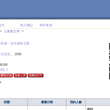
格式
加入標記
列印本頁
‧
>
>
土庫曼文學
是生命
:
尤今创作之路
八方文化
， 2009
39199
系列
;
1
▼
狀態
應還日期
預約人數
總館