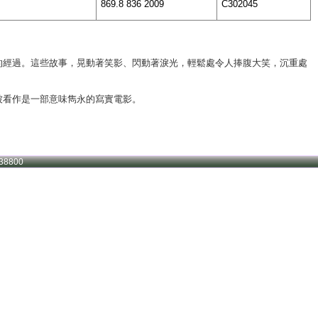
869.8 836 2009
C302045
的經過。這些故事，晃動著笑影、閃動著淚光，輕鬆處令人捧腹大笑，沉重處
被看作是一部意味雋永的寫實電影。
38800