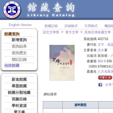
English Version
館藏記錄
詳細格式
引用格式
機讀
‧
‧
‧
>
>
語文文學類
東方文學
其他亞洲各國文學
館藏查詢
系統號碼
402716
新增查詢
書刊名
文字，就
查詢結果
主要著者
尤今
著
查詢歷史
出版項
新加坡 :
標記記錄
索書號
869.8
836
他校館藏
ISBN
97898141
叢書名
八方名家
新進館藏
分享
專題館藏
館藏分類地圖
網站搜尋
視聽目錄
資料類型
學科資源
電子書