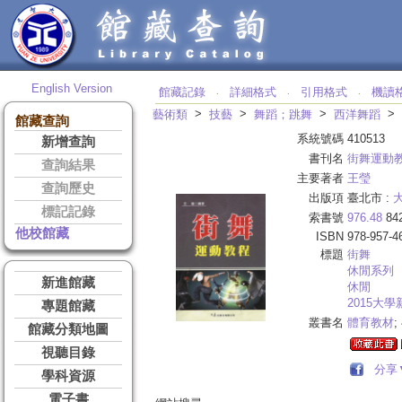
English Version
館藏記錄
詳細格式
引用格式
機讀
‧
‧
‧
>
>
>
>
藝術類
技藝
舞蹈；跳舞
西洋舞蹈
館藏查詢
系統號碼
410513
新增查詢
書刊名
街舞運動
查詢結果
主要著者
王瑩
查詢歷史
出版項
臺北市 :
標記記錄
索書號
976.48
84
他校館藏
ISBN
978-957-4
標題
街舞
休閒系列
新進館藏
休閒
2015大
專題館藏
叢書名
體育教材
;
館藏分類地圖
視聽目錄
分享
學科資源
電子書