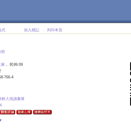
格式
加入標記
列印本頁
‧
教程
大展
， 民99.09
2
68-766-4
學新鮮人悅讀書展
4
▼