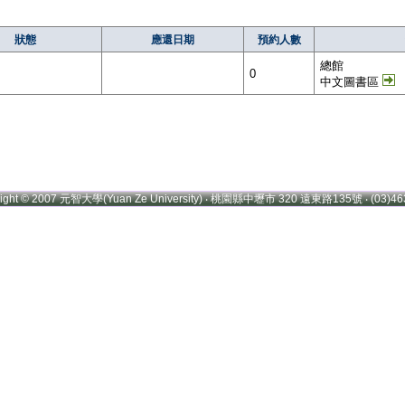
狀態
應還日期
預約人數
總館
0
中文圖書區
right © 2007 元智大學(Yuan Ze University) ‧ 桃園縣中壢市 320 遠東路135號 ‧ (03)46