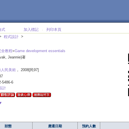
格式
加入標記
列印本頁
‧
>
>
程式設計
完全教程
=
Game development essentials
vak, Jeannie)著
海人民美術
， 2008[民97]
37
2-5486-6
設計
▼
狀態
應還日期
預約人數