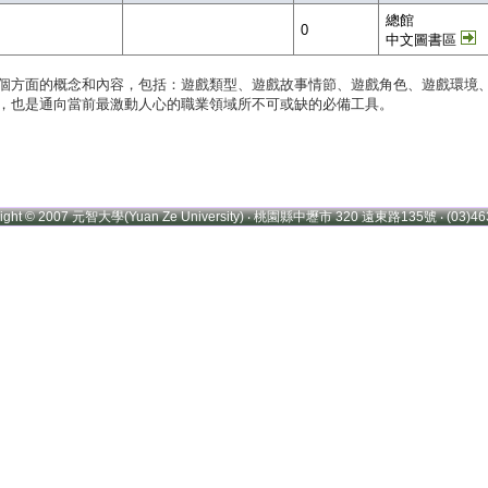
總館
0
中文圖書區
個方面的概念和內容，包括：遊戲類型、遊戲故事情節、遊戲角色、遊戲環境
，也是通向當前最激動人心的職業領域所不可或缺的必備工具。
right © 2007 元智大學(Yuan Ze University) ‧ 桃園縣中壢市 320 遠東路135號 ‧ (03)46