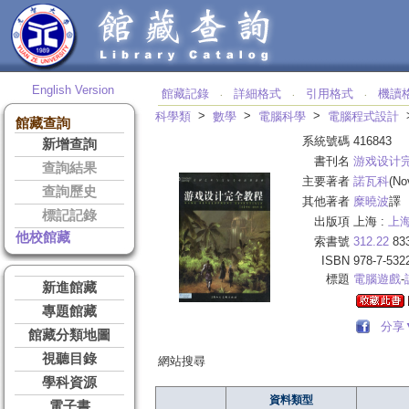
English Version
館藏記錄
詳細格式
引用格式
機讀
‧
‧
‧
>
>
>
科學類
數學
電腦科學
電腦程式設計
館藏查詢
系統號碼
416843
新增查詢
書刊名
游戏设计
查詢結果
主要著者
諾瓦科
(No
查詢歷史
其他著者
糜曉波
譯
標記記錄
出版項
上海 :
上
他校館藏
索書號
312.22
83
ISBN
978-7-532
標題
電腦遊戲
-
新進館藏
專題館藏
分享
館藏分類地圖
視聽目錄
網站搜尋
學科資源
資料類型
電子書