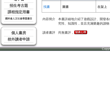
招生考古題
找書
圖書
在架上
課程指定用書
國科會人文社會專題書目
內容簡介
本書詳細地介紹了遊戲設計、開發各
究性、知識性，並且充滿樂趣的讀物
讀者書評
尚無書評，
個人書房
校外讀者申請
Copy