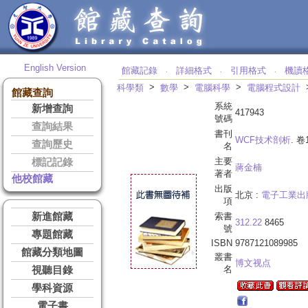
English Version
館藏記錄
詳細格式
引用格式
機讀
‧
‧
‧
>
>
>
科學類
數學
電腦科學
電腦程式設計
館藏查詢
系統
新增查詢
417943
號碼
查詢結果
書刊
WCF技术剖析
. 卷
查詢歷史
名
主要
標記記錄
蔣金楠
著者
他校館藏
出版
北京 :
電子工業出
項
新進館藏
索書
312.22
8465
號
專題館藏
ISBN
9787121089985
館藏分類地圖
叢書
博文视点
名
視聽目錄
學科資源
電子書