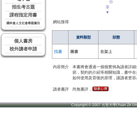
分
招生考古題
享
▼
課程指定用書
網站搜尋
國科會人文社會專題書目
資料類型
狀態
個人書房
校外讀者申請
找書
圖書
在架上
內容簡介
本書將會通過一個個實例為讀者詳細
節，契約的介紹等相關知識，書中在
如何使用及背後的原理，讓讀者更容
讀者書評
尚無書評，
Copyright © 2007 元智大學(Yuan Ze U