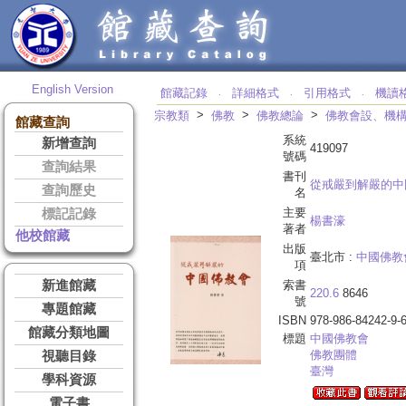
English Version
館藏記錄
詳細格式
引用格式
機讀
‧
‧
‧
>
>
>
宗教類
佛教
佛教總論
佛教會設、機
館藏查詢
系統
新增查詢
419097
號碼
查詢結果
書刊
從戒嚴到解嚴的中
查詢歷史
名
主要
標記記錄
楊書濠
著者
他校館藏
出版
臺北市 :
中國佛教
項
新進館藏
索書
220.6
8646
號
專題館藏
ISBN
978-986-84242-9-
館藏分類地圖
標題
中國佛教會
佛教團體
視聽目錄
臺灣
學科資源
電子書