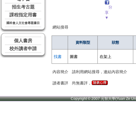
招生考古題
分
享
課程指定用書
▼
國科會人文社會專題書目
網站搜尋
個人書房
資料類型
狀態
校外讀者申請
找書
圖書
在架上
內容簡介
請利用網站搜尋，連結內容簡介
讀者書評
尚無書評，
Copyright © 2007 元智大學(Yuan Ze U