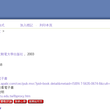
格式
加入標記
列印本頁
‧
>
究
京郵電大學出版社
， 2003
48
電子書
w.apabi.com/cec/pub.mvc?pid=book.detail&metaid=ISBN 7-5635-0674-8&cul
查看電子書
說明
.yzu.edu.tw/lbproxy.htm
▼