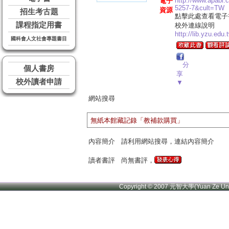
http://www.apabi
電子
5257-7&cult=TW
資源
招生考古題
點擊此處查看電子
課程指定用書
校外連線說明
http://lib.yzu.edu
國科會人文社會專題書目
分
個人書房
享
校外讀者申請
▼
網站搜尋
無紙本館藏記錄「教補款購買」
內容簡介
請利用網站搜尋，連結內容簡介
讀者書評
尚無書評，
Copyright © 2007 元智大學(Yuan Ze U