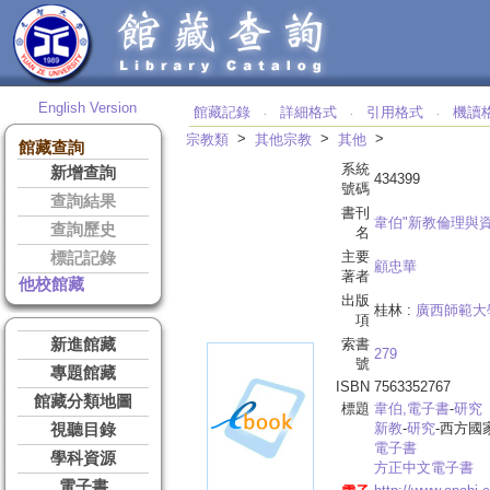
English Version
館藏記錄
詳細格式
引用格式
機讀
‧
‧
‧
>
>
>
宗教類
其他宗教
其他
館藏查詢
系統
新增查詢
434399
號碼
查詢結果
書刊
韋伯"新教倫理與
查詢歷史
名
主要
標記記錄
顧忠華
著者
他校館藏
出版
桂林 :
廣西師範大
項
新進館藏
索書
279
號
專題館藏
ISBN
7563352767
館藏分類地圖
標題
韋伯,
電子書
-
研究
新教
-
研究
-西方國
視聽目錄
電子書
學科資源
方正中文電子書
電子書