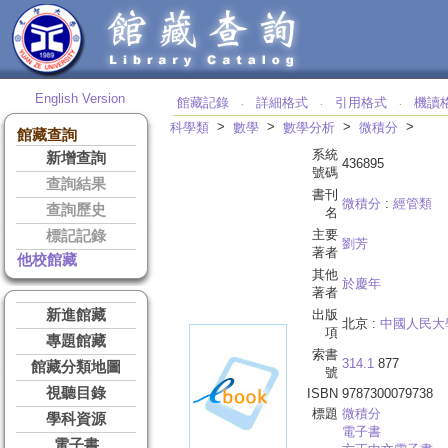
English Version
館藏記錄
詳細格式
引用格式
機讀
‧
‧
‧
>
>
>
>
科學類
數學
數學分析
微積分
館藏查詢
系統
新增查詢
436895
號碼
查詢結果
書刊
微積分
:
經管類
查詢歷史
名
主要
標記記錄
劉芳
著者
他校館藏
其他
於慶年
著者
新進館藏
出版
北京 :
中國人民大
項
專題館藏
索書
314.1
877
館藏分類地圖
號
視聽目錄
ISBN
9787300079738
標題
微積分
學科資源
電子書
電子書