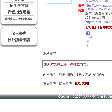
方正中文電子書
招生考古題
http://www.apabi
電子
m801-w015-048&
資源
課程指定用書
點擊此處查看電子
校外連線說明
國科會人文社會專題書目
http://lib.yzu.edu
個人書房
分
校外讀者申請
享
▼
網站搜尋
無紙本館藏記錄「教補款購買」
內容簡介
請利用網站搜尋，連結內容簡介
讀者書評
尚無書評，
Copyright © 2007 元智大學(Yuan Ze U