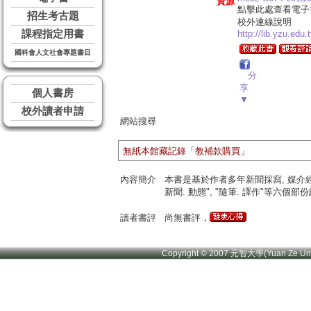
資源
點擊此處查看電子
招生考古題
校外連線說明
課程指定用書
http://lib.yzu.edu
國科會人文社會專題書目
分
享
個人書房
▼
校外讀者申請
網站搜尋
無紙本館藏記錄「教補款購買」
內容簡介
本書是基於作者多年新聞採寫, 媒介經濟理
新聞. 動態", "隨筆. 譯作"等六個部份
讀者書評
尚無書評，
Copyright © 2007 元智大學(Yuan Ze U