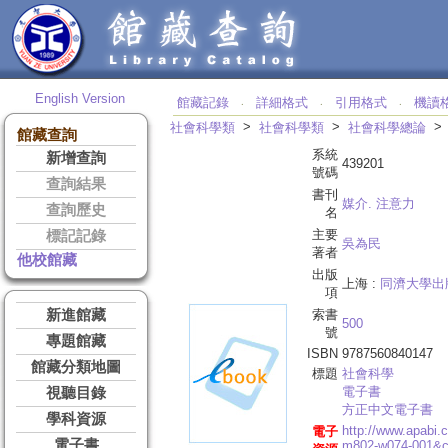
English Version
館藏記錄
詳細格式
引用格式
機讀
‧
‧
‧
>
>
社會科學類
社會科學類
社會科學總論
館藏查詢
系統
新增查詢
439201
號碼
查詢結果
書刊
媒介. 注意力
查詢歷史
名
主要
標記記錄
吳為民
著者
他校館藏
出版
上海 :
同濟大學出
項
新進館藏
索書
500
號
專題館藏
ISBN
9787560840147
館藏分類地圖
標題
社會科學
電子書
視聽目錄
方正中文電子書
學科資源
http://www.apabi
電子
電子書
m802-w074-001&