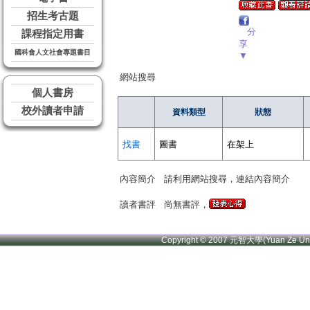
招生考古題
分
課程指定用書
享
國科會人文社會專題書目
▼
網站搜尋
個人書房
校外讀者申請
資料類型
狀態
找書
圖書
在架上
內容簡介
請利用網站搜尋，連結內容簡介
讀者書評
尚無書評，
Copyright © 2007 元智大學(Yuan Ze U