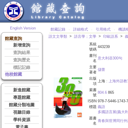
English Version
館藏記錄
詳細格式
引用格式
機讀
‧
‧
‧
>
>
>
語文文學類
語言學；文學
印歐語系
館藏查詢
系統
新增查詢
443239
號碼
查詢結果
書刊
意大利语300句
查詢歷史
名
主要
標記記錄
儲蕾
著者
他校館藏
出版
上海 :
上海外語教
項
新進館藏
索書
804.6
865
號
專題館藏
ISBN
978-7-5446-1743-
館藏分類地圖
標題
義語
多國語言展(義大利
視聽目錄
叢書
學科資源
青春與世博同行外
名
電子書