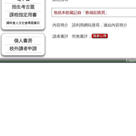
招生考古題
無紙本館藏記錄「教補款購買」
課程指定用書
國科會人文社會專題書目
內容簡介
請利用網站搜尋，連結內容簡介
讀者書評
尚無書評，
個人書房
校外讀者申請
Copy