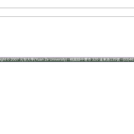
right © 2007 元智大學(Yuan Ze University) ‧ 桃園縣中壢市 320 遠東路135號 ‧ (03)46