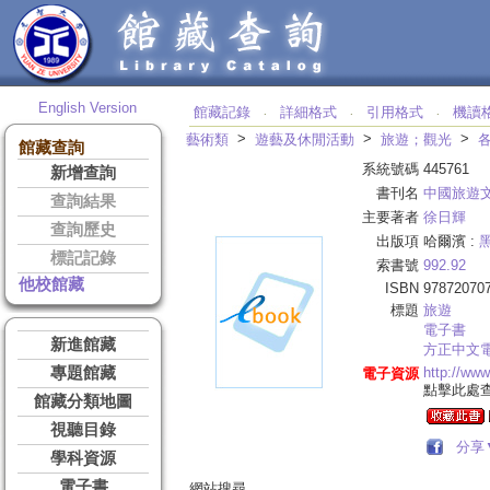
English Version
館藏記錄
詳細格式
引用格式
機讀
‧
‧
‧
>
>
>
藝術類
遊藝及休閒活動
旅遊；觀光
館藏查詢
系統號碼
445761
新增查詢
書刊名
中國旅遊
查詢結果
主要著者
徐日輝
查詢歷史
出版項
哈爾濱 :
標記記錄
索書號
992.92
他校館藏
ISBN
97872070
標題
旅遊
電子書
新進館藏
方正中文
專題館藏
http://ww
電子資源
點擊此處
館藏分類地圖
視聽目錄
分享
學科資源
電子書
網站搜尋