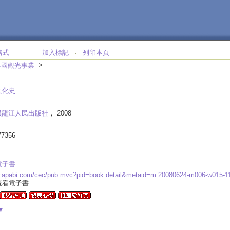
格式
加入標記
列印本頁
‧
>
各國觀光事業
文化史
黑龍江人民出版社
， 2008
77356
電子書
w.apabi.com/cec/pub.mvc?pid=book.detail&metaid=m.20080624-m006-w015-
查看電子書
▼