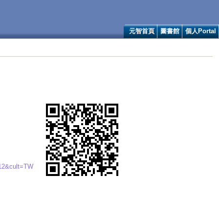
元智首頁
圖書館
個人Portal
112&cult=TW