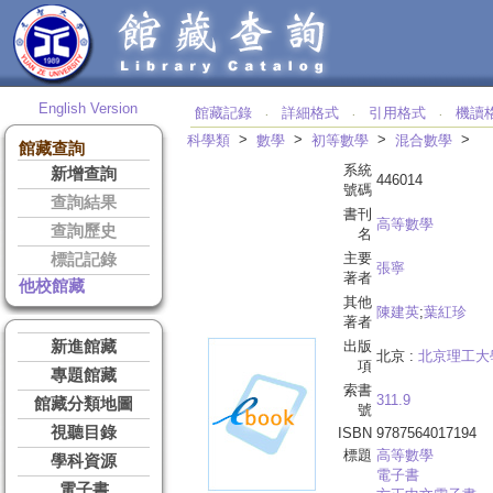
English Version
館藏記錄
詳細格式
引用格式
機讀
‧
‧
‧
>
>
>
>
科學類
數學
初等數學
混合數學
館藏查詢
系統
新增查詢
446014
號碼
查詢結果
書刊
高等數學
查詢歷史
名
主要
標記記錄
張寧
著者
他校館藏
其他
陳建英
;
葉紅珍
著者
新進館藏
出版
北京 :
北京理工大
項
專題館藏
索書
311.9
館藏分類地圖
號
視聽目錄
ISBN
9787564017194
標題
高等數學
學科資源
電子書
電子書