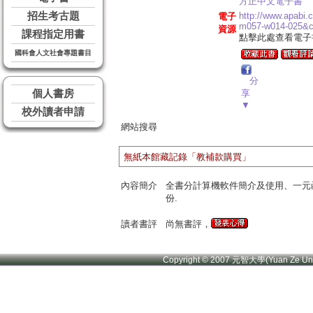
方正中文電子書
招生考古題
http://www.apabi
電子
m057-w014-025&
資源
課程指定用書
點擊此處查看電子
國科會人文社會專題書目
分
個人書房
享
▼
校外讀者申請
網站搜尋
無紙本館藏記錄「教補款購買」
內容簡介
全書分計算機軟件簡介及使用、一元
份.
讀者書評
尚無書評，
Copyright © 2007 元智大學(Yuan Ze U