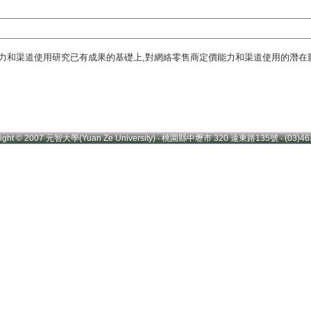
力和渠道使用研究已有成果的基礎上,對網絡零售商定價能力和渠道使用的潛在
.
right © 2007 元智大學(Yuan Ze University) ‧ 桃園縣中壢市 320 遠東路135號 ‧ (03)46