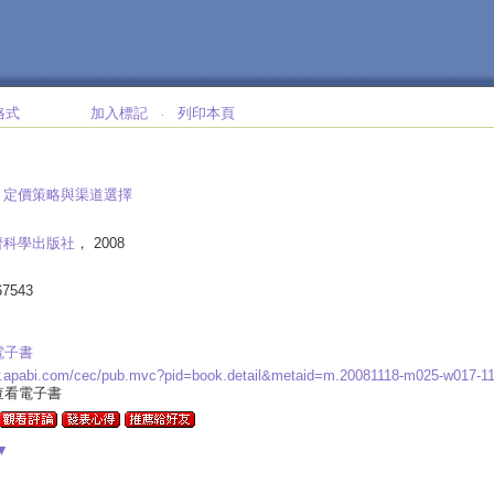
格式
加入標記
列印本頁
‧
:
定價策略與渠道選擇
濟科學出版社
， 2008
67543
電子書
w.apabi.com/cec/pub.mvc?pid=book.detail&metaid=m.20081118-m025-w017-
查看電子書
▼