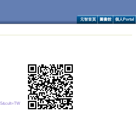
元智首頁
圖書館
個人Portal
115&cult=TW