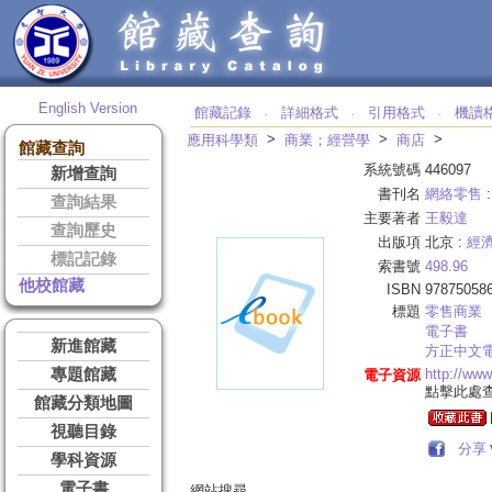
English Version
館藏記錄
詳細格式
引用格式
機讀
‧
‧
‧
>
>
>
應用科學類
商業；經營學
商店
館藏查詢
系統號碼
446097
新增查詢
書刊名
網絡零售
查詢結果
主要著者
王毅達
查詢歷史
出版項
北京 :
經
標記記錄
索書號
498.96
他校館藏
ISBN
97875058
標題
零售商業
電子書
新進館藏
方正中文
專題館藏
http://ww
電子資源
點擊此處
館藏分類地圖
視聽目錄
分享
學科資源
電子書
網站搜尋