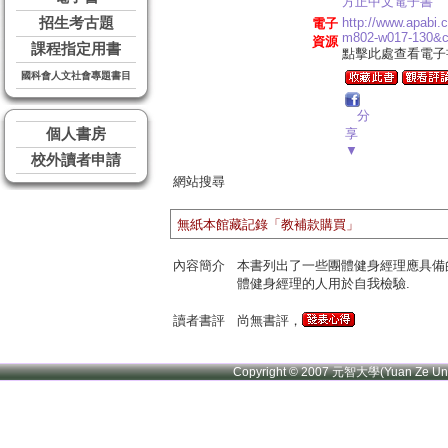
方正中文電子書
招生考古題
http://www.apabi
電子
m802-w017-130&
資源
課程指定用書
點擊此處查看電子
國科會人文社會專題書目
分
個人書房
享
▼
校外讀者申請
網站搜尋
無紙本館藏記錄「教補款購買」
內容簡介
本書列出了一些團體健身經理應具備
體健身經理的人用於自我檢驗.
讀者書評
尚無書評，
Copyright © 2007 元智大學(Yuan Ze U