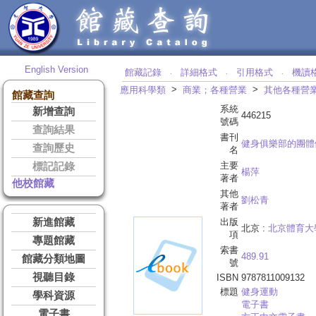
English Version
館藏記錄
詳細格式
引用格式
機讀
‧
‧
‧
>
>
應用科學類
商業；各種營業
其他各種營
館藏查詢
系統
新增查詢
446215
號碼
查詢結果
書刊
健身俱樂部的團體
查詢歷史
名
主要
標記記錄
楊萍
著者
他校館藏
其他
劉松青
著者
新進館藏
出版
北京 :
北京體育大
項
專題館藏
索書
489.91
館藏分類地圖
號
視聽目錄
ISBN
9787811009132
標題
健身運動
學科資源
電子書
電子書