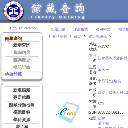
English Version
館藏記錄
詳細格式
引用格式
機讀
‧
‧
‧
>
>
>
社會科學類
政治
政治學總論
館藏查詢
系統
新增查詢
447781
號碼
查詢結果
書刊
社會基本矛盾的歷
查詢歷史
名
主要
標記記錄
宋永平
著者
他校館藏
其他
李秀珍
;
任培秦
著者
新進館藏
出版
西安 :
陝西人民出
項
專題館藏
索書
570
館藏分類地圖
號
視聽目錄
ISBN
9787224091168
標題
社會
學科資源
電子書
電子書