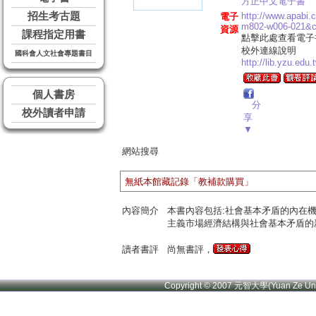
方正中文電子書
招生考古題
http://www.apabi
電子
m802-w006-021&
資源
課程指定用書
點擊此處查看電子
校外連線說明
國科會人文社會專題書目
http://lib.yzu.edu
個人書房
分
校外讀者申請
享
▼
網站搜尋
無紙本館藏記錄「教補款購買」
內容簡介
本書內容包括:社會基本矛盾的內在
主義市場經濟結構與社會基本矛盾的
讀者書評
尚無書評，
Copyright © 2007 元智大學(Yuan Ze U