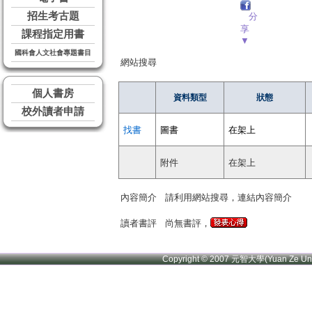
招生考古題
分
享
課程指定用書
▼
國科會人文社會專題書目
網站搜尋
個人書房
資料類型
狀態
校外讀者申請
找書
圖書
在架上
附件
在架上
內容簡介
請利用網站搜尋，連結內容簡介
讀者書評
尚無書評，
Copyright © 2007 元智大學(Yuan Ze U