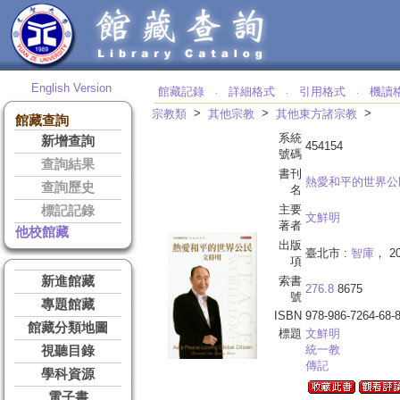
English Version
館藏記錄
詳細格式
引用格式
機讀
‧
‧
‧
>
>
>
宗教類
其他宗教
其他東方諸宗教
館藏查詢
系統
新增查詢
454154
號碼
查詢結果
書刊
熱愛和平的世界公
查詢歷史
名
主要
標記記錄
文鮮明
著者
他校館藏
出版
臺北市 :
智庫
， 20
項
新進館藏
索書
276.8
8675
號
專題館藏
ISBN
978-986-7264-68-
館藏分類地圖
標題
文
鮮明
統一教
視聽目錄
傳記
學科資源
電子書