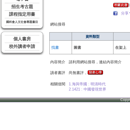
招生考古題
分享
課程指定用書
國科會人文社會專題書目
網站搜尋
資料類型
個人書房
校外讀者申請
找書
圖書
在架上
內容簡介
請利用網站搜尋，連結內容簡介
讀者書評
尚無書評，
相關借閱
1.海與帝國 : 明清時代
2.1421 : 中國發現世界
Copy