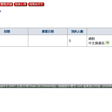
▼
狀態
應還日期
預約人數
總館
0
中文圖書區
right © 2007 元智大學(Yuan Ze University) ‧ 桃園縣中壢市 320 遠東路135號 ‧ (03)46