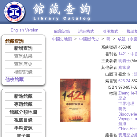
English Version
館藏記錄
詳細格式
引用格式
機讀
‧
‧
‧
>
>
>
中國史地類
中國斷代史
明
成祖（永
館藏查詢
系統號碼
455048
新增查詢
書刊名
1421
:
中
查詢結果
主要著者
明義士
(Me
查詢歷史
其他著者
鮑家慶
標記記錄
出版項
臺北市 :
他校館藏
索書號
626.24
85
ISBN
978-957-3
Zheng
He
-
標題
新進館藏
歷史
世界地理
專題館藏
明代
館藏分類地圖
Discoverie
Voyages a
視聽目錄
航海
學科資源
China
-
Hist
叢書名
實用歷史
電子書