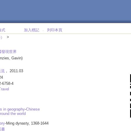
格式
加入標記
列印本頁
‧
>
樂）
國發現世界
nzies, Gavin)
遠流
， 2011.03
24
2-6758-4
Travel
s in geography
-
Chinese
round the world
ory
-Ming dynasty, 1368-1644
叢書