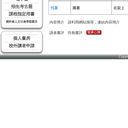
招生考古題
找書
圖書
在架上
課程指定用書
國科會人文社會專題書目
內容簡介
請利用網站搜尋，連結內容簡介
讀者書評
尚無書評，
個人書房
校外讀者申請
Copy