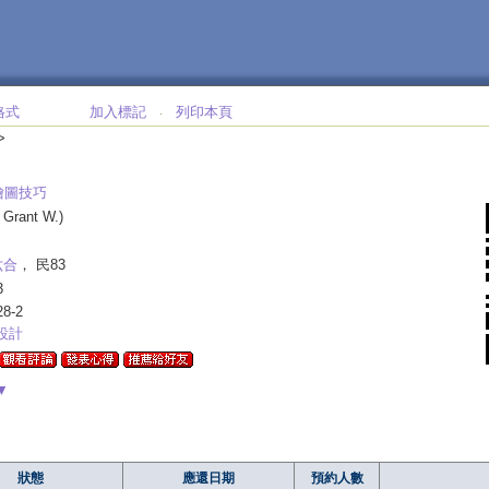
格式
加入標記
列印本頁
‧
>
繪圖技巧
 Grant W.)
六合
， 民83
3
28-2
設計
▼
狀態
應還日期
預約人數