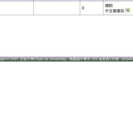
總館
0
中文圖書區
right © 2007 元智大學(Yuan Ze University) ‧ 桃園縣中壢市 320 遠東路135號 ‧ (03)46