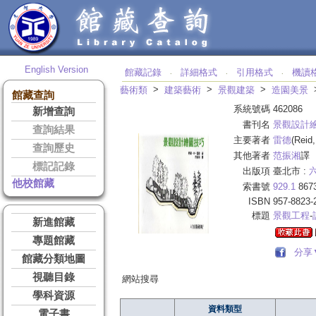
English Version
館藏記錄
詳細格式
引用格式
機讀
‧
‧
‧
>
>
>
藝術類
建築藝術
景觀建築
造園美景
館藏查詢
系統號碼
462086
新增查詢
書刊名
景觀設計
查詢結果
主要著者
雷德
(Reid,
查詢歷史
其他著者
范振湘
譯
標記記錄
出版項
臺北市 :
他校館藏
索書號
929.1
867
ISBN
957-8823-
標題
景觀工程
-
新進館藏
專題館藏
分享
館藏分類地圖
視聽目錄
網站搜尋
學科資源
資料類型
電子書