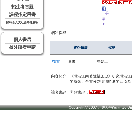
招生考古題
分
課程指定用書
享
國科會人文社會專題書目
▼
網站搜尋
個人書房
校外讀者申請
資料類型
狀態
找書
圖書
在架上
內容簡介
《明清江南著姓望族史》研究明清江
的影響。全書分為明清時期的江南及
讀者書評
尚無書評，
Copyright © 2007 元智大學(Yuan Ze U