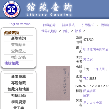
English Version
館藏記錄
詳細格式
引用格式
機讀
‧
‧
‧
>
>
>
世界史地類
傳記
譜系
館藏查詢
系統
新增查詢
471230
號碼
查詢結果
書刊
明清江南著姓望族
查詢歷史
名
主要
標記記錄
吳仁安
著者
他校館藏
出版
上海 :
上海人民
， 
項
新進館藏
索書
789
8863
號
專題館藏
ISBN
978-7-208-09029-
館藏分類地圖
標題
氏族譜系
望族
視聽目錄
叢書
學科資源
历史人文专著
名
電子書