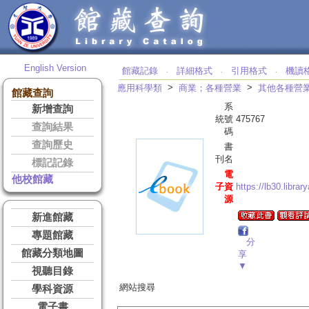
English Version
館藏記錄
詳細格式
引用格式
機讀
‧
‧
‧
>
>
應用科學類
商業；各種營業
其他各種營
館藏查詢
系
新增查詢
統號
475767
查詢結果
碼
查詢歷史
書
刊名
標記記錄
電
他校館藏
子資
https://lb30.libr
源
新進館藏
專題館藏
分
館藏分類地圖
享
▼
視聽目錄
網站搜尋
學科資源
電子書