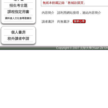
無紙本館藏記錄「教補款購買」
招生考古題
課程指定用書
內容簡介
請利用網站搜尋，連結內容簡介
國科會人文社會專題書目
讀者書評
尚無書評，
個人書房
校外讀者申請
Copyright © 2007 元智大學(Yuan Ze U