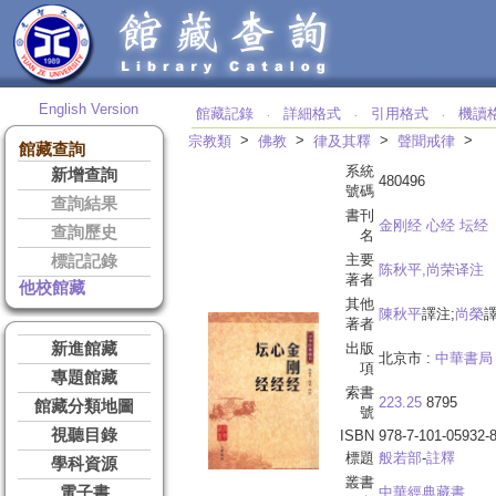
English Version
館藏記錄
詳細格式
引用格式
機讀
‧
‧
‧
>
>
>
>
宗教類
佛教
律及其釋
聲聞戒律
館藏查詢
系統
新增查詢
480496
號碼
查詢結果
書刊
金刚经 心经 坛经
查詢歷史
名
主要
標記記錄
陈秋平,尚荣译注
著者
他校館藏
其他
陳秋平
譯注;
尚榮
著者
新進館藏
出版
北京市 :
中華書局
項
專題館藏
索書
223.25
8795
館藏分類地圖
號
視聽目錄
ISBN
978-7-101-05932-
標題
般若部
-
註釋
學科資源
叢書
電子書
中華經典藏書