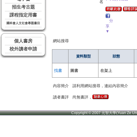
名
招生考古題
課程指定用書
分
國科會人文社會專題書目
享
▼
個人書房
網站搜尋
校外讀者申請
資料類型
狀態
找書
圖書
在架上
內容簡介
請利用網站搜尋，連結內容簡介
讀者書評
尚無書評，
Copyright © 2007 元智大學(Yuan Ze U