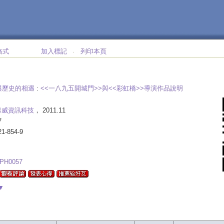
格式
加入標記
列印本頁
‧
與歷史的相遇
:
<<一八九五開城門>>與<<彩虹橋>>導演作品說明
秀威資訊科技
， 2011.11
7
21-854-9
PH0057
▼