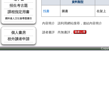
資料類型
招生考古題
找書
圖書
在架上
課程指定用書
國科會人文社會專題書目
內容簡介
請利用網站搜尋，連結內容簡介
讀者書評
尚無書評，
個人書房
校外讀者申請
Copy