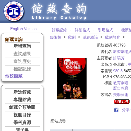
English Version
館藏記錄
詳細格式
引用格式
機讀
‧
‧
‧
>
>
>
>
藝術類
戲劇
戲劇總論
戲劇教育
館藏查詢
系統號碼
483793
新增查詢
書刊名
教習劇場
查詢結果
主要著者
許瑞芳
查詢歷史
出版項
臺北市 :
標記記錄
索書號
980.3
845
他校館藏
ISBN
978-986-2
標題
教育劇場
歷史教育
新進館藏
叢書名
美學藝術
;
專題館藏
館藏分類地圖
分享
視聽目錄
網站搜尋
學科資源
電子書