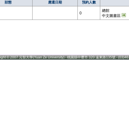
狀態
應還日期
預約人數
總館
0
中文圖書區
right © 2007 元智大學(Yuan Ze University) ‧ 桃園縣中壢市 320 遠東路135號 ‧ (03)46