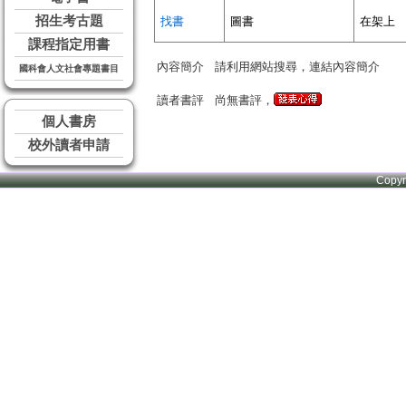
招生考古題
找書
圖書
在架上
課程指定用書
內容簡介
請利用網站搜尋，連結內容簡介
國科會人文社會專題書目
讀者書評
尚無書評，
個人書房
校外讀者申請
Copy