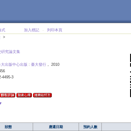
格式
加入標記
列印本頁
‧
>
遼
史硏究論文集
台大出版中心出版
:
臺大發行
， 2010
456
2-4495-3
▼
狀態
應還日期
預約人數