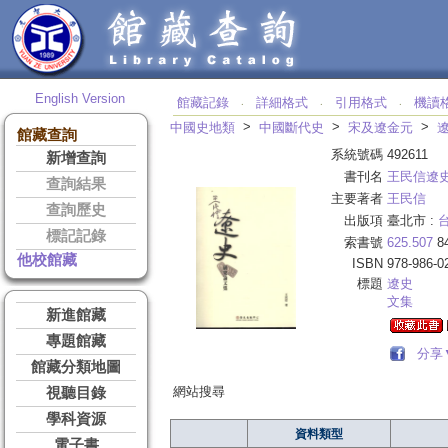
English Version
館藏記錄
詳細格式
引用格式
機讀
‧
‧
‧
>
>
>
中國史地類
中國斷代史
宋及遼金元
館藏查詢
系統號碼
492611
新增查詢
書刊名
王民信遼
查詢結果
主要著者
王民信
查詢歷史
出版項
臺北市 :
標記記錄
索書號
625.507
8
他校館藏
ISBN
978-986-0
標題
遼史
文集
新進館藏
專題館藏
分享
館藏分類地圖
網站搜尋
視聽目錄
學科資源
資料類型
電子書