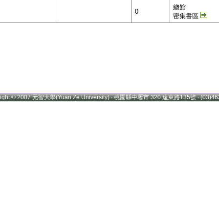
總館
0
密集書區
right © 2007 元智大學(Yuan Ze University) ‧ 桃園縣中壢市 320 遠東路135號 ‧ (03)46