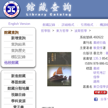
English Version
館藏記錄
詳細格式
引用格式
機讀
‧
‧
‧
>
>
>
哲學類
東方哲學
波斯哲學
館藏查詢
系統號碼
492622
新增查詢
書刊名
書經衍義
查詢結果
主要著者
黎貴惇
著
查詢歷史
出版項
臺北市 :
標記記錄
索書號
135.3
854
他校館藏
ISBN
978-986-0
標題
書經
研究考訂
新進館藏
儒學
越南
專題館藏
叢書名
東亞儒學
館藏分類地圖
視聽目錄
分享
學科資源
電子書