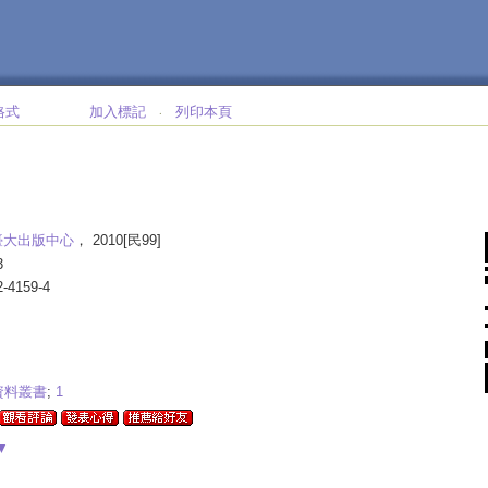
格式
加入標記
列印本頁
‧
臺大出版中心
， 2010[民99]
3
2-4159-4
資料叢書
;
1
▼