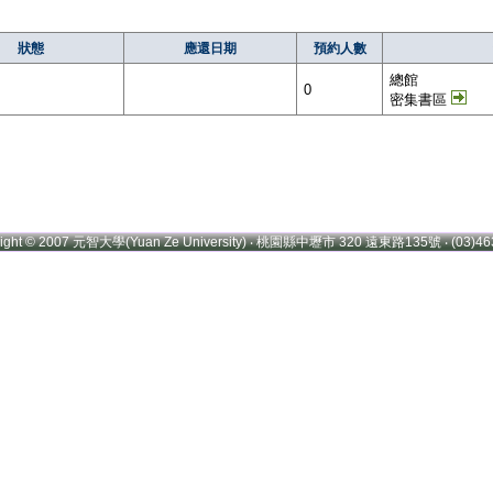
狀態
應還日期
預約人數
總館
0
密集書區
right © 2007 元智大學(Yuan Ze University) ‧ 桃園縣中壢市 320 遠東路135號 ‧ (03)46