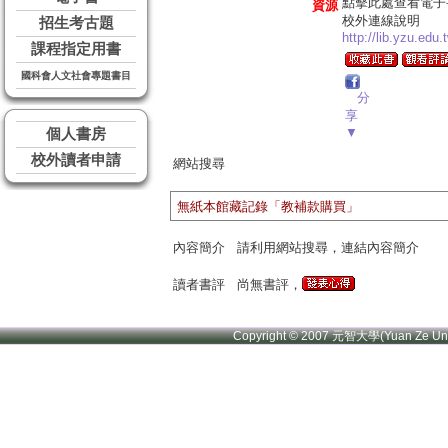
點擊此處查看電子
資源
校外連線說明
招生考古題
http://lib.yzu.edu
課程指定用書
國科會人文社會專題書目
分
享
▼
個人書房
校外讀者申請
網站搜尋
無紙本館藏記錄「教補款購買」
內容簡介
請利用網站搜尋，連結內容簡介
讀者書評
尚無書評，
Copyright © 2007 元智大學(Yuan Ze U