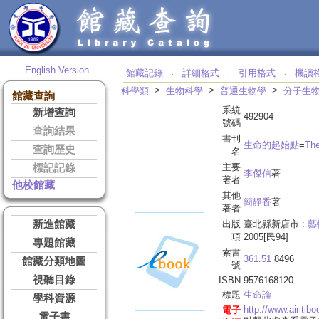
English Version
館藏記錄
詳細格式
引用格式
機讀
‧
‧
‧
>
>
>
科學類
生物科學
普通生物學
分子生
館藏查詢
系統
新增查詢
492904
號碼
查詢結果
書刊
生命的起始點
=
The
查詢歷史
名
主要
標記記錄
李傑信
著
著者
他校館藏
其他
簡靜香
著
著者
新進館藏
出版
臺北縣新店市 :
藝
項
2005[民94]
專題館藏
索書
361.51
8496
館藏分類地圖
號
視聽目錄
ISBN
9576168120
標題
生命論
學科資源
http://www.airiti
電子
電子書