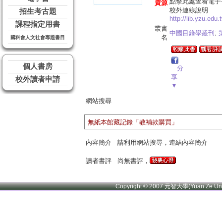
點擊此處查看電子
資源
校外連線說明
招生考古題
http://lib.yzu.edu
課程指定用書
叢書
中國目錄學叢刊
;
名
國科會人文社會專題書目
個人書房
分
享
校外讀者申請
▼
網站搜尋
無紙本館藏記錄「教補款購買」
內容簡介
請利用網站搜尋，連結內容簡介
讀者書評
尚無書評，
Copyright © 2007 元智大學(Yuan Ze U