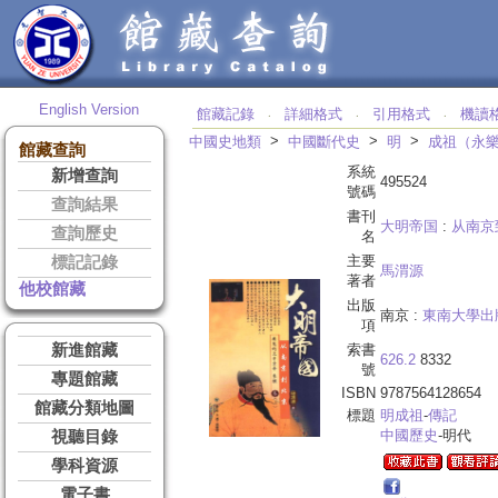
English Version
館藏記錄
詳細格式
引用格式
機讀
‧
‧
‧
>
>
>
中國史地類
中國斷代史
明
成祖（永
館藏查詢
系統
新增查詢
495524
號碼
查詢結果
書刊
大明帝国
:
从南京
查詢歷史
名
主要
標記記錄
馬渭源
著者
他校館藏
出版
南京 :
東南大學出
項
新進館藏
索書
626.2
8332
號
專題館藏
ISBN
9787564128654
館藏分類地圖
標題
明成祖
-
傳記
中國歷史
-明代
視聽目錄
學科資源
電子書