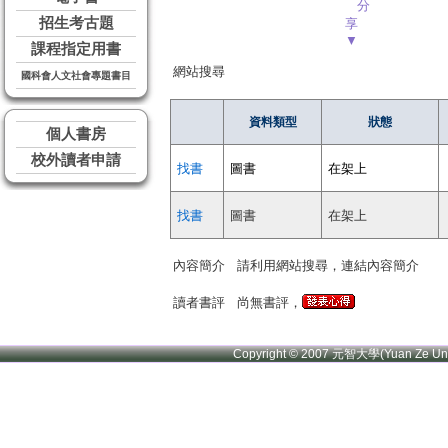
分
招生考古題
享
▼
課程指定用書
網站搜尋
國科會人文社會專題書目
資料類型
狀態
個人書房
校外讀者申請
找書
圖書
在架上
找書
圖書
在架上
內容簡介
請利用網站搜尋，連結內容簡介
讀者書評
尚無書評，
Copyright © 2007 元智大學(Yuan Ze U