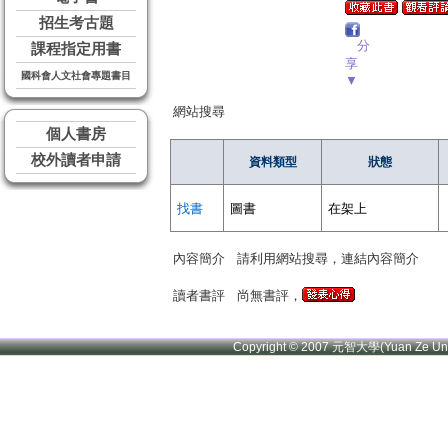
招生考古題
分
課程指定用書
享
國科會人文社會專題書目
▼
網站搜尋
個人書房
校外讀者申請
資料類型
狀態
找書
圖書
在架上
內容簡介
請利用網站搜尋，連結內容簡介
讀者書評
尚無書評，
Copyright © 2007 元智大學(Yuan Ze U