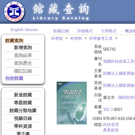
English Version
館藏記錄
詳細格式
引用格式
機讀
‧
‧
‧
>
>
>
科學類
科學類
科學參考工具
館藏查詢
系統
新增查詢
505742
號碼
查詢結果
書刊
我國科技政策工具
查詢歷史
名
主要
標記記錄
財團法人國家實驗
著者
他校館藏
其他
財團法人國家實驗
著者
新進館藏
出版
臺北市 :
國研院科
項
專題館藏
索書
302.3
8557
館藏分類地圖
號
視聽目錄
ISBN
978-957-619-158-
標題
科技管理
學科資源
產業政策
電子書