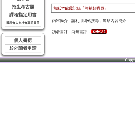
招生考古題
無紙本館藏記錄「教補款購買」
課程指定用書
內容簡介
請利用網站搜尋，連結內容簡介
國科會人文社會專題書目
讀者書評
尚無書評，
個人書房
校外讀者申請
Copy