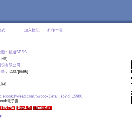
格式
加入標記
列印本頁
‧
軟體
:
精通SPSS
計學)
股份有限公司
全華
， 2007[民96]
10-8
bc.ebook.hyread.com.tw/bookDetail.jsp?id=15980
ebook電子書
▼