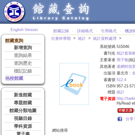
English Version
館藏記錄
詳細格式
引用格式
機讀
‧
‧
‧
>
>
>
社會科學類
統計
統計資料處理
館藏查詢
系統號碼
515046
新增查詢
書刊名
統計套裝
查詢結果
主要著者
周子敬
(統
查詢歷史
其他著者
凌網科技
標記記錄
出版項
臺北市 :
他校館藏
索書號
512.4
ISBN
957-21-57
標題
統計
新進館藏
http://tae
電子資源
專題館藏
HyRead 
館藏分類地圖
視聽目錄
分享
學科資源
網站搜尋
電子書