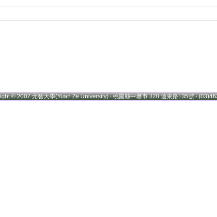
right © 2007 元智大學(Yuan Ze University) ‧ 桃園縣中壢市 320 遠東路135號 ‧ (03)46