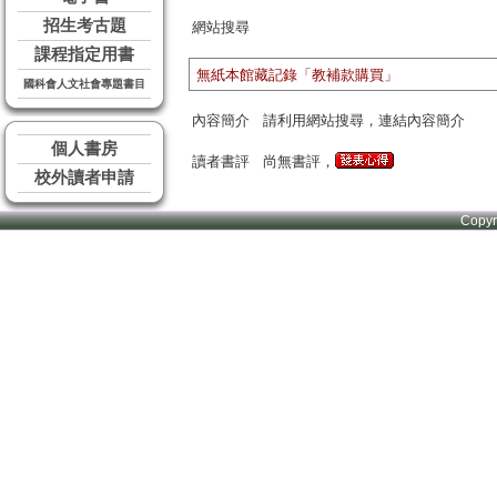
招生考古題
網站搜尋
課程指定用書
無紙本館藏記錄「教補款購買」
國科會人文社會專題書目
內容簡介
請利用網站搜尋，連結內容簡介
個人書房
讀者書評
尚無書評，
校外讀者申請
Copy