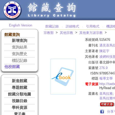
English Version
館藏記錄
詳細格式
引用格式
機讀
‧
‧
‧
>
>
>
宗教類
其他宗教
其他東方諸宗教
館藏查詢
系統號碼
515476
新增查詢
書刊名
遇見喜馬
查詢結果
主要著者
陳廷宇
查詢歷史
其他著者
凌網科技
標記記錄
出版項
臺北縣中和
他校館藏
索書號
276.9
ISBN
97895744
標題
報導文學
新進館藏
http://tae
電子資源
專題館藏
HyRead 
叢書名
喜馬拉雅
;
館藏分類地圖
喜馬拉雅
H
視聽目錄
學科資源
分享
電子書