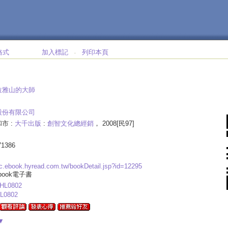
格式
加入標記
列印本頁
‧
拉雅山的大師
股份有限公司
市 :
大千出版
:
創智文化總經銷
， 2008[民97]
71386
bc.ebook.hyread.com.tw/bookDetail.jsp?id=12295
ebook電子書
HL0802
L0802
▼