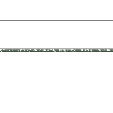
right © 2007 元智大學(Yuan Ze University) ‧ 桃園縣中壢市 320 遠東路135號 ‧ (03)46