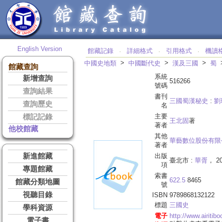
English Version
館藏記錄
詳細格式
引用格式
機讀
‧
‧
‧
>
>
>
中國史地類
中國斷代史
漢及三國
蜀
館藏查詢
系統
新增查詢
516266
號碼
查詢結果
書刊
三國蜀漢秘史
:
劉
查詢歷史
名
主要
標記記錄
王北固
著
著者
他校館藏
其他
華藝數位股份有限
著者
新進館藏
出版
臺北市 :
華胥
， 20
項
專題館藏
索書
622.5
8465
館藏分類地圖
號
視聽目錄
ISBN
9789868132122
標題
三國史
學科資源
電子
http://www.airiti
電子書