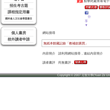
點擊此處查看電子
資源
招生考古題
課程指定用書
分
國科會人文社會專題書目
享
▼
個人書房
網站搜尋
校外讀者申請
無紙本館藏記錄「教補款購買」
內容簡介
請利用網站搜尋，連結內容簡介
讀者書評
尚無書評，
Copyright © 2007 元智大學(Yuan Ze U