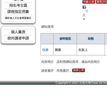
招生考古題
分
課程指定用書
享
國科會人文社會專題書目
▼
網站搜尋
個人書房
校外讀者申請
資料類型
狀態
找書
圖書
在架上
內容簡介
請利用網站搜尋，連結內容簡介
讀者書評
尚無書評，
Copyright © 2007 元智大學(Yuan Ze U