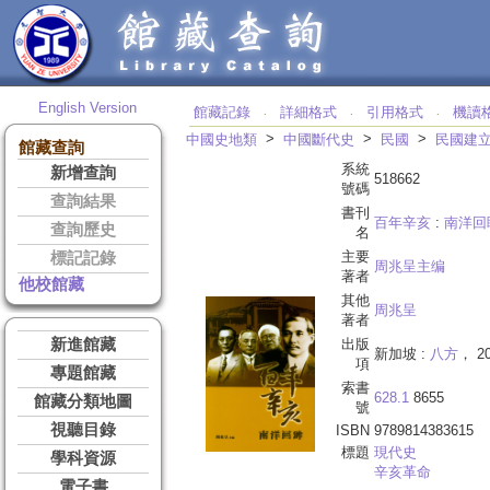
English Version
館藏記錄
詳細格式
引用格式
機讀
‧
‧
‧
>
>
>
中國史地類
中國斷代史
民國
民國建
館藏查詢
系統
新增查詢
518662
號碼
查詢結果
書刊
百年辛亥
:
南洋回
查詢歷史
名
主要
標記記錄
周兆呈主编
著者
他校館藏
其他
周兆呈
著者
新進館藏
出版
新加坡 :
八方
， 2
項
專題館藏
索書
628.1
8655
館藏分類地圖
號
視聽目錄
ISBN
9789814383615
標題
現代史
學科資源
辛亥革命
電子書