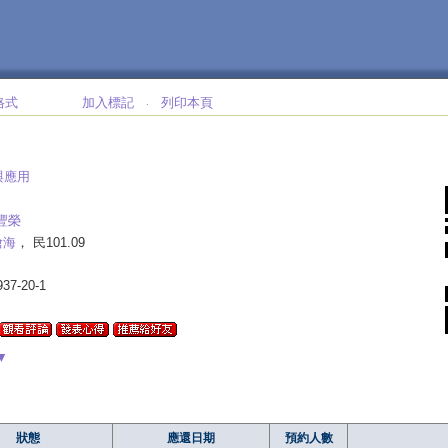
格式
加入標記
列印本頁
‧
與應用
豐榮
滄海
， 民101.09
937-20-1
▼
狀態
應還日期
預約人數