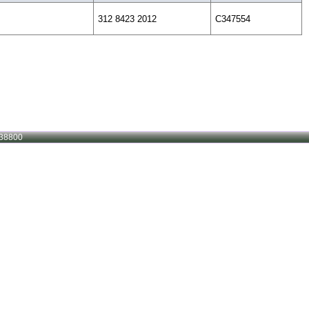
312 8423 2012
C347554
38800