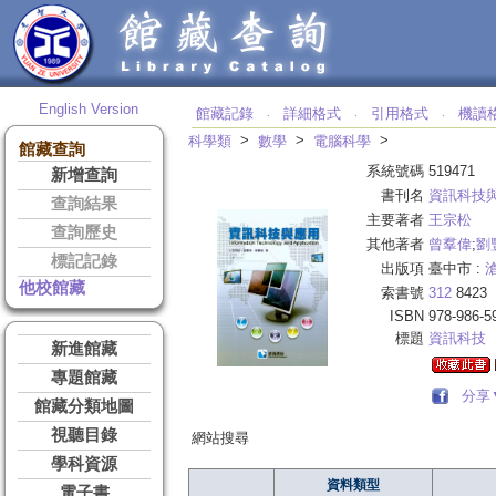
English Version
館藏記錄
詳細格式
引用格式
機讀
‧
‧
‧
>
>
>
科學類
數學
電腦科學
館藏查詢
系統號碼
519471
新增查詢
書刊名
資訊科技
查詢結果
主要著者
王宗松
查詢歷史
其他著者
曾羣偉
;
劉
標記記錄
出版項
臺中市 :
他校館藏
索書號
312
8423
ISBN
978-986-5
標題
資訊科技
新進館藏
專題館藏
分享
館藏分類地圖
視聽目錄
網站搜尋
學科資源
資料類型
電子書