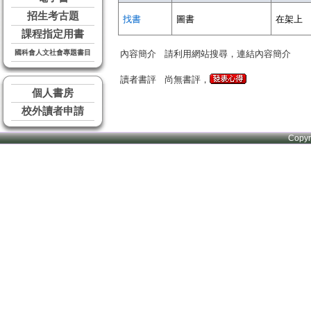
招生考古題
找書
圖書
在架上
課程指定用書
國科會人文社會專題書目
內容簡介
請利用網站搜尋，連結內容簡介
讀者書評
尚無書評，
個人書房
校外讀者申請
Copy