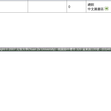
總館
0
中文圖書區
right © 2007 元智大學(Yuan Ze University) ‧ 桃園縣中壢市 320 遠東路135號 ‧ (03)46