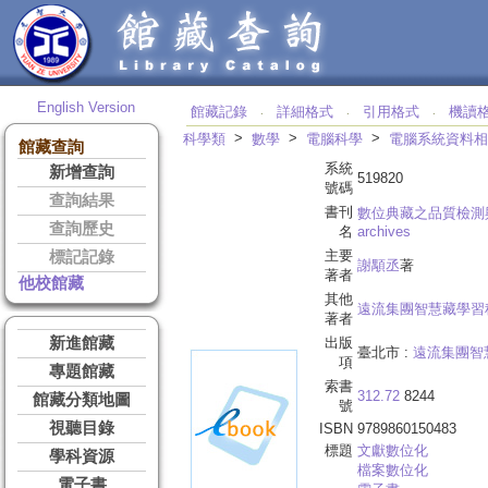
English Version
館藏記錄
詳細格式
引用格式
機讀
‧
‧
‧
>
>
>
科學類
數學
電腦科學
電腦系統資料相
館藏查詢
系統
新增查詢
519820
號碼
查詢結果
書刊
數位典藏之品質檢測
查詢歷史
名
archives
主要
標記記錄
謝顒丞
著
著者
他校館藏
其他
遠流集團智慧藏學習
著者
新進館藏
出版
臺北市 :
遠流集團智
項
專題館藏
索書
312.72
8244
館藏分類地圖
號
視聽目錄
ISBN
9789860150483
標題
文獻數位化
學科資源
檔案數位化
電子書