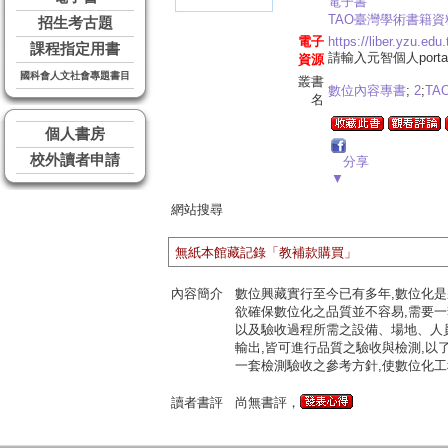
電子書
TAO臺灣學術書籍資
招生考古題
電子
https://liber.yzu.e
課程指定用書
請輸入元智個人port
資源
國科會人文社會專題書目
叢書
數位內容專書
;
2
;
T
名
個人書房
校外讀者申請
分享
▼
網站搜尋
無紙本館藏記錄「教補款購買」
內容簡介
數位興藏實行至今已有多年,數位化是
欲確保數位化之品質並不容易,需要一
以及驗收過程所需之設備、場地、人
輸出,皆可進行品質之驗收與檢測,以
一套檢測驗收之參考方針,使數位化工
讀者書評
尚無書評，