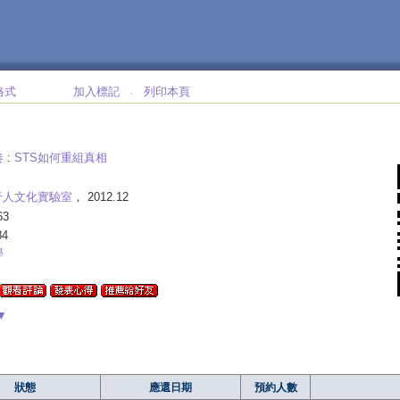
格式
加入標記
列印本頁
‧
奏
:
STS如何重組真相
行人文化實驗室
， 2012.12
63
84
學
▼
狀態
應還日期
預約人數