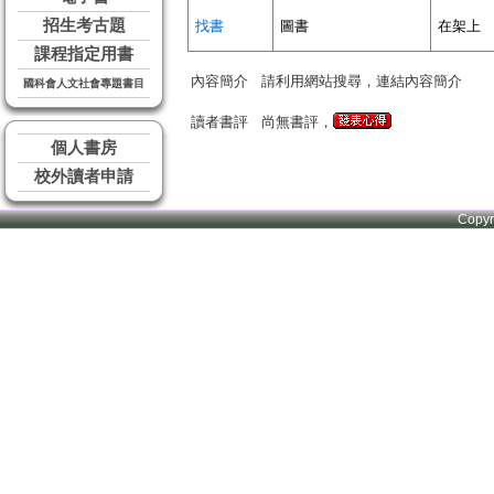
招生考古題
找書
圖書
在架上
課程指定用書
內容簡介
請利用網站搜尋，連結內容簡介
國科會人文社會專題書目
讀者書評
尚無書評，
個人書房
校外讀者申請
Copy