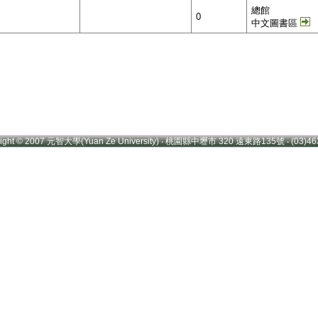
總館
0
中文圖書區
right © 2007 元智大學(Yuan Ze University) ‧ 桃園縣中壢市 320 遠東路135號 ‧ (03)46