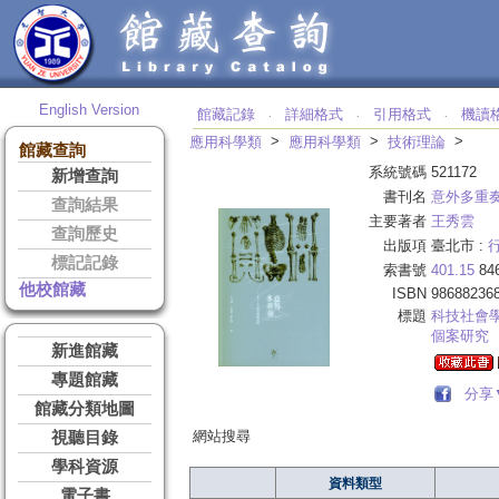
English Version
館藏記錄
詳細格式
引用格式
機讀
‧
‧
‧
>
>
>
應用科學類
應用科學類
技術理論
館藏查詢
系統號碼
521172
新增查詢
書刊名
意外多重
查詢結果
主要著者
王秀雲
查詢歷史
出版項
臺北市 :
標記記錄
索書號
401.15
84
他校館藏
ISBN
98688236
標題
科技社會
個案研究
新進館藏
專題館藏
分享
館藏分類地圖
網站搜尋
視聽目錄
學科資源
資料類型
電子書