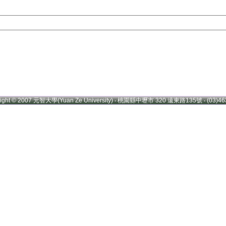
right © 2007 元智大學(Yuan Ze University) ‧ 桃園縣中壢市 320 遠東路135號 ‧ (03)46