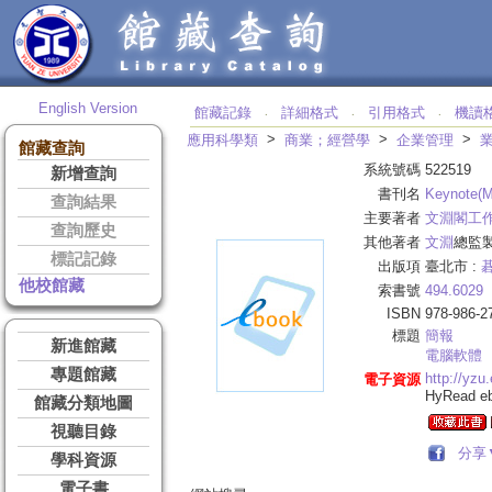
English Version
館藏記錄
詳細格式
引用格式
機讀
‧
‧
‧
>
>
>
應用科學類
商業；經營學
企業管理
館藏查詢
系統號碼
522519
新增查詢
書刊名
Keynote(
查詢結果
主要著者
文淵閣工
查詢歷史
其他著者
文淵
總監製
標記記錄
出版項
臺北市 :
他校館藏
索書號
494.6029
ISBN
978-986-2
標題
簡報
新進館藏
電腦軟體
專題館藏
http://yzu
電子資源
HyRead 
館藏分類地圖
視聽目錄
分享
學科資源
電子書