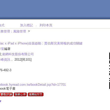
格式
加入標記
列印本頁
‧
>
業務管理；風險管理
Mac x iPad x iPhone)全面啟動
:
賈伯斯完美簡報的成功關鍵
作室
編著
;
凌網科技股份有限公司
碁峰資訊
， 2012[民101]
76-492-3
.ebook.hyread.com.tw/bookDetail.jsp?id=17701
ebook電子書
▼