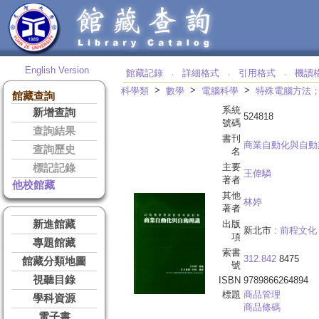
English Version
館藏記錄
詳細格式
引用格式
機讀
‧
‧
‧
>
>
>
科學類
數學
電腦科學
特殊電腦方法
館藏查詢
系統
新增查詢
524818
號碼
查詢結果
書刊
商業自動化與自動
查詢歷史
名
主要
標記記錄
王偉驎
著者
他校館藏
其他
林婷
著者
新進館藏
出版
新北市 :
前程文化
項
專題館藏
索書
312.842
8475
館藏分類地圖
號
視聽目錄
ISBN
9789866264894
標題
商品管理
學科資源
商品條碼
電子書