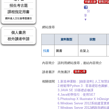
招生考古題
分
課程指定用書
享
國科會人文社會專題書目
▼
網站搜尋
個人書房
校外讀者申請
資料類型
狀態
找書
圖書
在架上
內容簡介
請利用網站搜尋，連結內容簡介
讀者書評
尚無書評，
相關借閱
1.新造神運動 : [錄影資料] 人工智慧如何翻轉世界 = 
2.輕鬆學Python 3 : 零基礎彩色
3.JAVA SE 10基礎必修課
4.Java初學指引 : 使用SE7
5.Photoshop X Illustrator X InDe
6.Windows Server 2012系統建置實
7.Windows Server 2012網路與