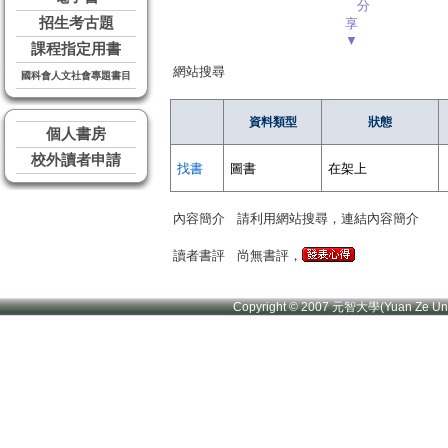
分
招生考古題
享
▼
課程指定用書
網站搜尋
國科會人文社會專題書目
資料類型
狀態
個人書房
校外讀者申請
找書
圖書
在架上
內容簡介
請利用網站搜尋，連結內容簡介
讀者書評
尚無書評，
Copyright © 2007 元智大學(Yuan Ze U