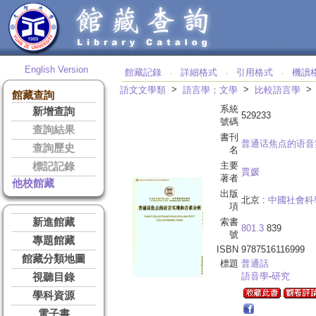
English Version
館藏記錄
詳細格式
引用格式
機讀
‧
‧
‧
>
>
語文文學類
語言學；文學
比較語言學
館藏查詢
系統
新增查詢
529233
號碼
查詢結果
書刊
普通话焦点的语音
查詢歷史
名
主要
標記記錄
賈媛
著者
他校館藏
出版
北京 :
中國社會科
項
新進館藏
索書
801.3
839
號
專題館藏
ISBN
9787516116999
館藏分類地圖
標題
普通話
語音學
-
研究
視聽目錄
學科資源
電子書