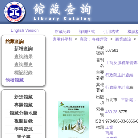
English Version
館藏記錄
詳細格式
引用格式
機讀
‧
‧
‧
>
>
應用科學類
商業；各種營業
商業總論
館藏查詢
系統
新增查詢
537581
號碼
查詢結果
書刊
工商及服務業普查
查詢歷史
名
主要
標記記錄
行政院主計處編
著者
他校館藏
其他
行政院主計處
編
著者
新進館藏
出版
台北市 :
主計處
，
項
專題館藏
索書
480.28
8775
館藏分類地圖
號
視聽目錄
ISBN
978-986-03-6866-
標題
工業
學科資源
商業
電子書