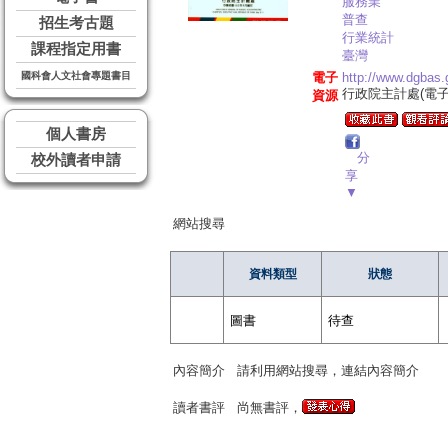
服務業
普查
招生考古題
行業統計
課程指定用書
臺灣
國科會人文社會專題書目
電子
http://www.dgbas
行政院主計處(電子
資源
個人書房
分
校外讀者申請
享
▼
網站搜尋
資料類型
狀態
圖書
待查
內容簡介
請利用網站搜尋，連結內容簡介
讀者書評
尚無書評，