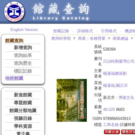
English Version
館藏記錄
詳細格式
引用格式
機讀
‧
‧
‧
>
>
應用科學類
商業；各種營業
商業總論
館藏查詢
系統
新增查詢
538394
號碼
查詢結果
書刊
日治時期臺灣公司
查詢歷史
名
主要
標記記錄
楊蓮福總策劃
著者
他校館藏
其他
楊蓮福
;
闞正宗
著者
新進館藏
出版
新北市 :
博揚文化
項
專題館藏
索書
48.025
8683
館藏分類地圖
號
視聽目錄
ISBN
9789866543913
標題
工商名錄
-日據時
學科資源
電子書