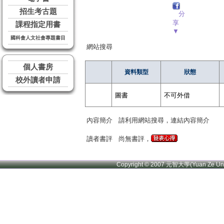
招生考古題
分
享
課程指定用書
▼
國科會人文社會專題書目
網站搜尋
個人書房
資料類型
狀態
校外讀者申請
圖書
不可外借
內容簡介
請利用網站搜尋，連結內容簡介
讀者書評
尚無書評，
Copyright © 2007 元智大學(Yuan Ze U