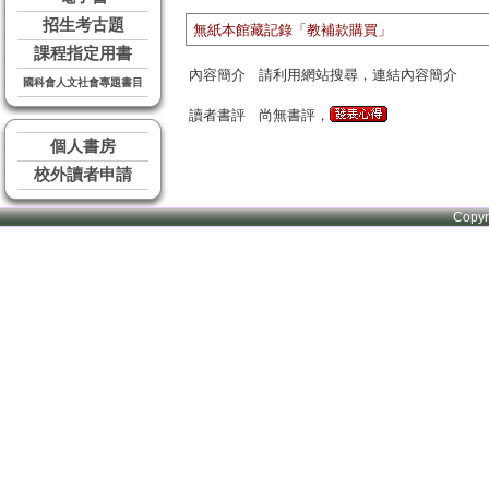
招生考古題
無紙本館藏記錄「教補款購買」
課程指定用書
內容簡介
請利用網站搜尋，連結內容簡介
國科會人文社會專題書目
讀者書評
尚無書評，
個人書房
校外讀者申請
Copy