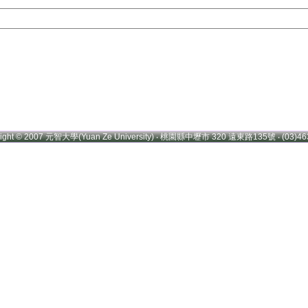
right © 2007 元智大學(Yuan Ze University) ‧ 桃園縣中壢市 320 遠東路135號 ‧ (03)46