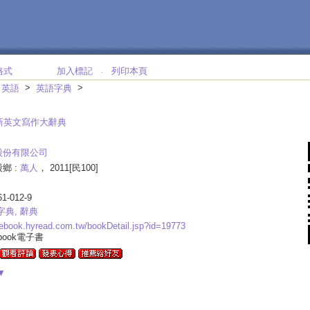
格式
加入標記
列印本頁
‧
>
>
>
英語
英語字典
新英文寫作大辭典
股份有限公司
鄉 :
萬人
， 2011[民100]
61-012-9
字典, 辭典
.ebook.hyread.com.tw/bookDetail.jsp?id=19773
ebook電子書
▼