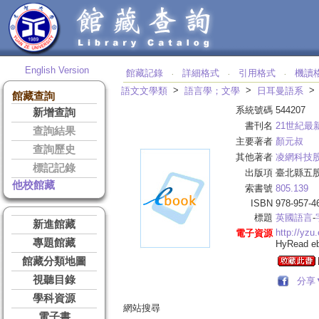
English Version
館藏記錄
詳細格式
引用格式
機讀
‧
‧
‧
>
>
語文文學類
語言學；文學
日耳曼語系
館藏查詢
系統號碼
544207
新增查詢
書刊名
21世紀最
查詢結果
主要著者
顏元叔
查詢歷史
其他著者
凌網科技
標記記錄
出版項
臺北縣五股
他校館藏
索書號
805.139
ISBN
978-957-4
標題
英國語言
-
新進館藏
http://yzu
電子資源
專題館藏
HyRead 
館藏分類地圖
視聽目錄
分享
學科資源
網站搜尋
電子書