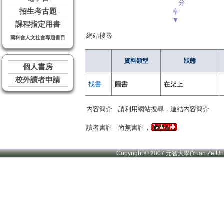
分
招生考古題
享
▼
課程指定用書
網站搜尋
國科會人文社會專題書目
資料類型
狀態
個人書房
校外讀者申請
找書
圖書
在架上
內容簡介
請利用網站搜尋，連結內容簡介
讀者書評
尚無書評，
Copyright © 2007 元智大學(Yuan Ze U