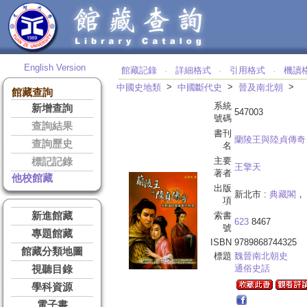
English Version
館藏記錄
詳細格式
引用格式
機讀
‧
‧
‧
>
>
>
中國史地類
中國斷代史
晉及南北朝
館藏查詢
系統
新增查詢
547003
號碼
查詢結果
書刊
蘭陵王與陸貞傳奇
查詢歷史
名
主要
標記記錄
王擎天
著者
他校館藏
出版
新北市 :
典藏閣
， 
項
新進館藏
索書
623
8467
號
專題館藏
ISBN
9789868744325
館藏分類地圖
標題
魏晉南北朝史
通俗史話
視聽目錄
學科資源
電子書